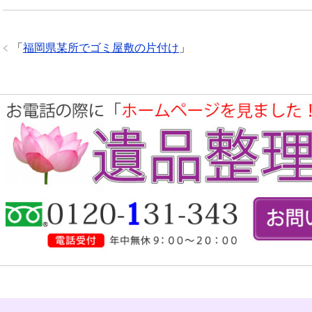
「
福岡県某所でゴミ屋敷の片付け
」