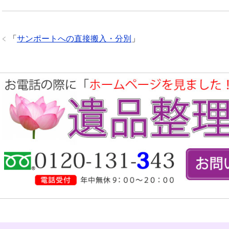
「
サンポートへの直接搬入・分別
」